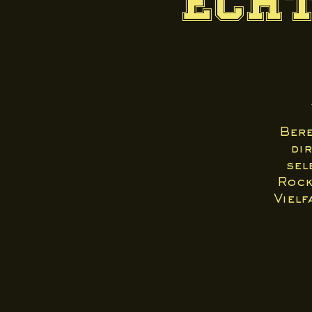
Echt
Bere
dir
sel
Rock
Vielf