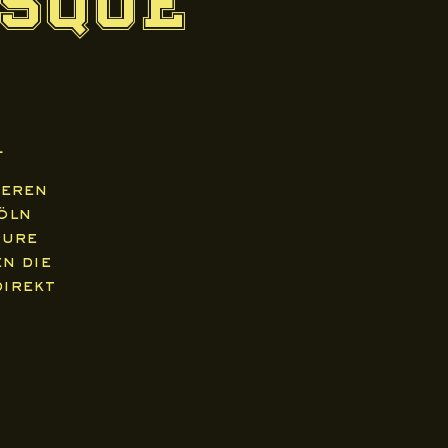
esque
l
ieren
Köln
pure
n die
direkt