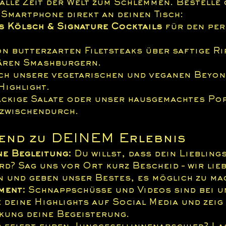
alle Zeit der Welt zum Schlemmen. Bestelle 
 Smartphone direkt an deinen Tisch:
s Kölsch & Signature Cocktails
 für den per
on butterzarten Filetsteaks über saftige Rip
ären Smashburgern.
ch unsere vegetarischen und veganen Beyon
Highlight.
ackige Salate oder unser hausgemachtes Po
 zwischendurch.
end zu DEINEM Erlebnis
e Begleitung:
 Du willst, dass dein Liebling
rd? Sag uns vor Ort kurz Bescheid – wir lieb
und geben unser Bestes, es möglich zu ma
ment:
 Schnappschüsse und Videos sind bei u
e deine Highlights auf Social Media und zeig
nkung deine Begeisterung.