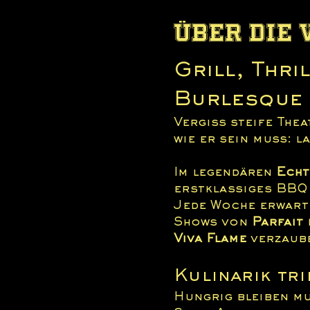
Über die
Grill, Thri
Burlesque 
Vergiss steife Thea
wie er sein muss: l
Im legendären 
Echt
erstklassiges BBQ 
Jede Woche erwarte
Shows von 
Parfait 
Viva Flame
 verzaub
Kulinarik tr
Hungrig bleiben mu