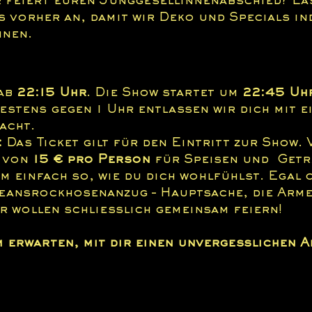
r feiert euren Junggesellinnenabschied? La
s vorher an, damit wir Deko und Specials ind
nnen.
ab 
22:15 Uhr
. Die Show startet um 
22:45 Uh
testens gegen 1 Uhr entlassen wir dich mit e
acht.
:
 Das Ticket gilt für den Eintritt zur Show. 
 von 
15 € pro Person
 für Speisen und  Getr
m einfach so, wie du dich wohlfühlst. Egal 
eansrockhosenanzug – Hauptsache, die Arme 
r wollen schließlich gemeinsam feiern!
 erwarten, mit dir einen unvergesslichen A