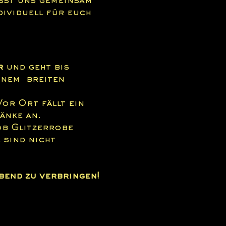
sst uns gemeinsam 
ividuell für euch 
r
 und geht bis 
inem  breiten 
Vor Ort fällt ein 
änke an.
ob Glitzerrobe 
sind nicht 
bend zu verbringen!