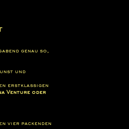
t 
gabend genau so, 
unst und 
en erstklassigen 
nna Venture oder 
en vier packenden 