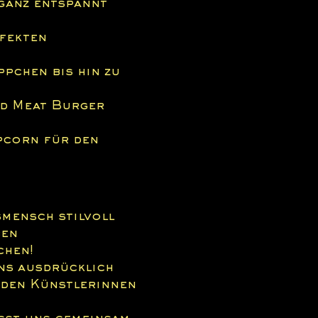
ganz entspannt 
fekten 
pchen bis hin zu 
d Meat Burger 
pcorn für den 
smensch stilvoll 
en 
chen!
ns ausdrücklich 
 den Künstlerinnen 