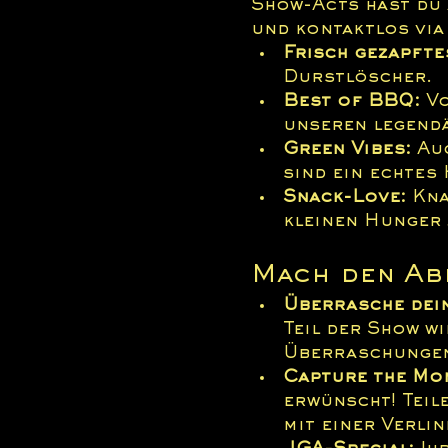
Show-Acts hast du 
und kontaktlos via
Frisch gezapfte
Durstlöscher.
Best of BBQ:
 V
unseren legend
Green Vibes:
 Au
sind ein echtes 
Snack-Love:
 Kn
kleinen Hunger
Mach den Ab
Überrasche dein
Teil der Show wi
Überraschungen 
Capture the Mo
erwünscht! Teil
mit einer Verli