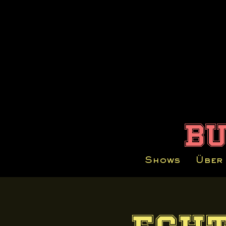
b
Shows
Über