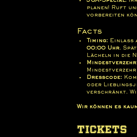
JGA-Special:
 Ih
planen! Ruft un
vorbereiten kö
Facts
Timing:
 Einlass 
00:00 Uhr
. Spä
Lächeln in die N
Mindestverzehr
Mindestverzehr
Dresscode:
 Kom
oder Lieblingsj
verschränkt. Wi
Wir können es kaum
Tickets