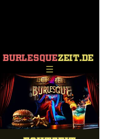
burlesque
zeit.de