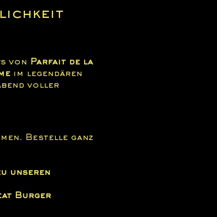
ichkeit 
s von 
Parfait de la 
me
 im legendären 
Abend voller 
men. Bestelle ganz 
zu unseren 
eat Burger