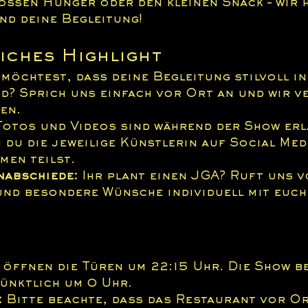
oßen Hunger oder den kleinen Snack – wir 
nd deine Begleitung!
iches Highlight
 möchtest, dass deine Begleitung stilvoll in
d? Sprich uns einfach vor Ort an und wir v
en.
Fotos und Videos sind während der Show erl
 du die jeweilige Künstlerin auf Social Medi
men teilst.
nabschiede:
 Ihr plant einen JGA? Ruft uns v
und besondere Wünsche individuell mit euch
 öffnen die Türen um 22:15 Uhr. Die Show b
ünktlich um 0 Uhr.
:
 Bitte beachte, dass das Restaurant vor Or