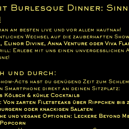
t Burlesque Dinner: Sinnl
!
an am besten live und vor allem hautnah!
ntlichen Wechsel auf die zauberhaften Show
r, Elinor Divine, Anna Venture oder Viva Fla
rill: Erlebe mit uns einen unvergesslichen 
nne!
h und durch:
Show-Acts hast du genügend Zeit zum Schlem
n Smartphone direkt an deinen Sitzplatz:
s Kölsch & kühle Cocktails
 Von zarten Filetsteaks über Rippchen bis 
burgern oder knackigen Salaten
che und vegane Optionen: Leckere Beyond M
Popcorn 