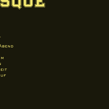
esque
l
Abend
im
n
eit
auf