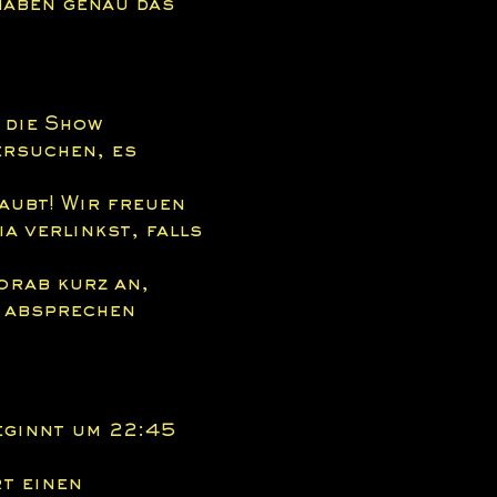
haben genau das 
 die Show 
ersuchen, es 
aubt! Wir freuen 
a verlinkst, falls 
orab kurz an, 
 absprechen 
eginnt um 22:45 
t einen 