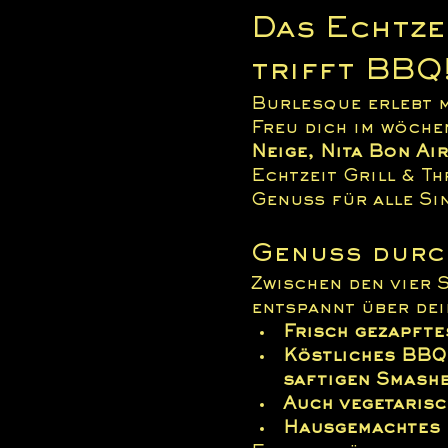
Das Echtzei
trifft BBQ
Burlesque erlebt m
Freu dich im wöche
Neige, Nita Bon Ai
Echtzeit Grill & Th
Genuss für alle Si
Genuss durc
Zwischen den vier 
entspannt über dei
Frisch gezapfte
Köstliches BBQ:
saftigen Smash
Auch vegetaris
Hausgemachtes 