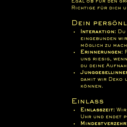
Egal ob für den gr
Richtige für dich u
Dein persönl
Interaktion:
 Du
eingebunden wir
möglich zu mach
Erinnerungen:
 
uns riesig, wenn
du deine Aufnah
Junggesellinne
damit wir Deko 
können.
Einlass
Einlasszeit:
 Wir
Uhr und endet p
Mindestverzehr