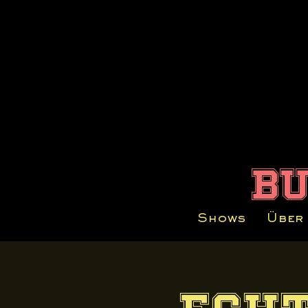
b
Shows
Über