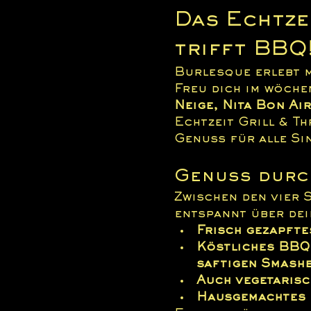
Das Echtzei
trifft BBQ
Burlesque erlebt m
Freu dich im wöche
Neige, Nita Bon Ai
Echtzeit Grill & Th
Genuss für alle Si
Genuss durc
Zwischen den vier 
entspannt über dei
Frisch gezapfte
Köstliches BBQ:
saftigen Smash
Auch vegetaris
Hausgemachtes 