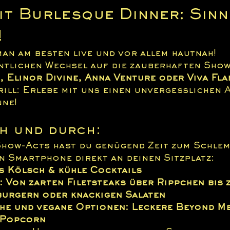
t Burlesque Dinner: Sinnl
!
an am besten live und vor allem hautnah!
ntlichen Wechsel auf die zauberhaften Show
r, Elinor Divine, Anna Venture oder Viva Fla
rill: Erlebe mit uns einen unvergesslichen 
nne!
h und durch:
Show-Acts hast du genügend Zeit zum Schlem
n Smartphone direkt an deinen Sitzplatz:
s Kölsch & kühle Cocktails
 Von zarten Filetsteaks über Rippchen bis 
burgern oder knackigen Salaten
che und vegane Optionen: Leckere Beyond M
Popcorn 