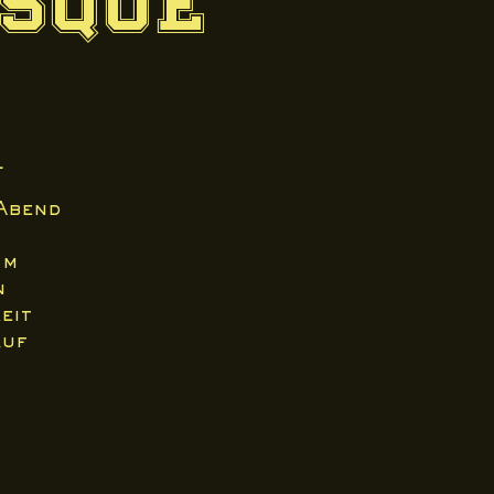
esque
l
Abend
im
n
eit
auf