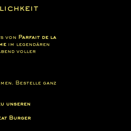
ichkeit 
s von 
Parfait de la 
me
 im legendären 
Abend voller 
men. Bestelle ganz 
zu unseren 
eat Burger