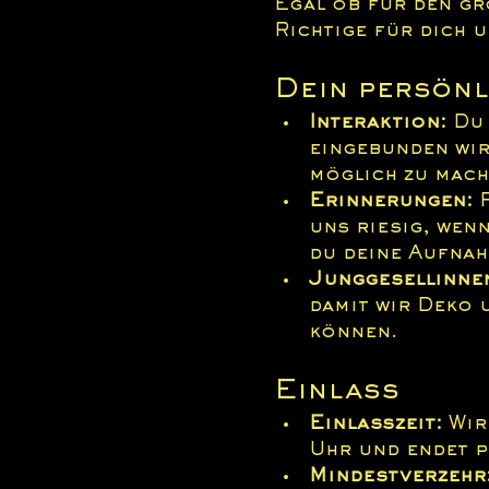
Egal ob für den gr
Richtige für dich u
Dein persönl
Interaktion:
 Du
eingebunden wir
möglich zu mach
Erinnerungen:
 
uns riesig, wenn
du deine Aufnah
Junggesellinne
damit wir Deko 
können.
Einlass
Einlasszeit:
 Wir
Uhr und endet p
Mindestverzehr