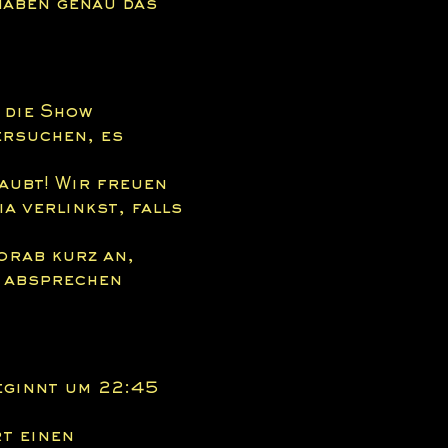
haben genau das 
 die Show 
ersuchen, es 
aubt! Wir freuen 
a verlinkst, falls 
orab kurz an, 
 absprechen 
eginnt um 22:45 
t einen 