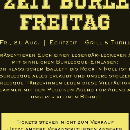
zeit Burl
Freitag
Fr., 21. Aug.
  |  
Echtzeit - Grill & Thril
präsentieren Euch einen legendär-leckeren 
mit sinnlichen Burlesque-Einlagen:
on klassischem Ballett bis Rock ´n Roll ist 
Burlesque alles erlaubt und unsere stolze
rlesque-Tänzerinnen leben diese Vielfältigk
sammen mit dem Publikum Abend für Abend 
unserer kleinen Bühne!
Tickets stehen nicht zum Verkauf
Jetzt andere Veranstaltungen ansehen