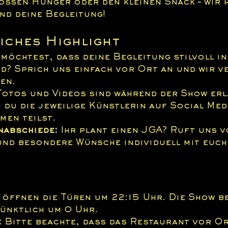
oßen Hunger oder den kleinen Snack – wir 
nd deine Begleitung!
iches Highlight
 möchtest, dass deine Begleitung stilvoll in
d? Sprich uns einfach vor Ort an und wir v
en.
Fotos und Videos sind während der Show erl
 du die jeweilige Künstlerin auf Social Medi
men teilst.
nabschiede:
 Ihr plant einen JGA? Ruft uns v
und besondere Wünsche individuell mit euch
 öffnen die Türen um 22:15 Uhr. Die Show b
ünktlich um 0 Uhr.
:
 Bitte beachte, dass das Restaurant vor Or