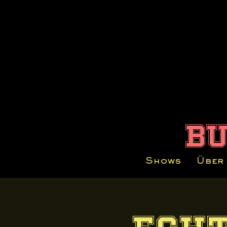
b
Shows
Über