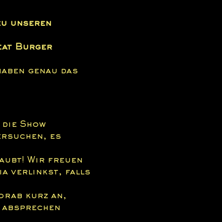
zu unseren 
eat Burger
haben genau das 
 die Show 
ersuchen, es 
aubt! Wir freuen 
a verlinkst, falls 
orab kurz an, 
 absprechen 