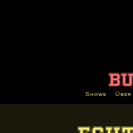
b
Shows
Über