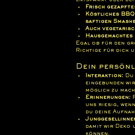
entspannt über dei
Frisch gezapfte
Köstliches BBQ:
saftigen Smash
Auch vegetaris
Hausgemachtes 
Egal ob für den gr
Richtige für dich u
Dein persönl
Interaktion:
 Du
eingebunden wir
möglich zu mach
Erinnerungen:
 
uns riesig, wenn
du deine Aufnah
Junggesellinne
damit wir Deko 
können.