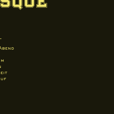
esque
l
Abend
im
n
eit
auf