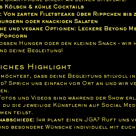
n Smartphone direkt an deinen Sitzplatz:
s Kölsch & kühle Cocktails
 Von zarten Filetsteaks über Rippchen bis 
burgern oder knackigen Salaten
che und vegane Optionen: Leckere Beyond M
Popcorn 
oßen Hunger oder den kleinen Snack – wir 
nd deine Begleitung!
iches Highlight
 möchtest, dass deine Begleitung stilvoll in
d? Sprich uns einfach vor Ort an und wir v
en.
Fotos und Videos sind während der Show erl
 du die jeweilige Künstlerin auf Social Medi
men teilst.
nabschiede:
 Ihr plant einen JGA? Ruft uns v
und besondere Wünsche individuell mit euch