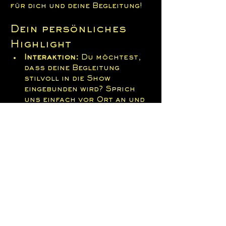
für dich und deine Begleitung!
Dein persönliches 
Highlight
Interaktion:
 Du möchtest, 
dass deine Begleitung 
stilvoll in die Show 
eingebunden wird? Sprich 
uns einfach vor Ort an und 
wir versuchen, es möglich 
zu machen.
Erinnerungen:
 Fotos und 
Videos sind während der 
Show erlaubt! Wir freuen 
uns riesig, wenn du die 
jeweilige Künstlerin auf 
Social Media verlinkst, 
falls du deine Aufnahmen 
teilst.
Junggesellinnenabschiede:
 I