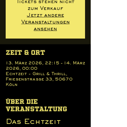
Tickets stehen nicht
zum Verkauf
Jetzt andere
Veranstaltungen
ansehen
Zeit & Ort
13. März 2026, 22:15 – 14. März
2026, 00:00
Echtzeit - Grill & Thrill,
Friesenstraße 33, 50670
Köln
Über die
Veranstaltung
Das Echtzeit 