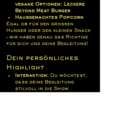
vegane Optionen: Leckere 
Beyond Meat Burger
Hausgemachtes Popcorn 
Egal ob für den großen 
Hunger oder den kleinen Snack 
– wir haben genau das Richtige 
für dich und deine Begleitung!
Dein persönliches 
Highlight
Interaktion:
 Du möchtest, 
dass deine Begleitung 
stilvoll in die Show 
eingebunden wird? Sprich 
uns einfach vor Ort an und 
wir versuchen, es möglich 
zu machen.
Erinnerungen:
 Fotos und 
Videos sind während der 
Show erlaubt! Wir freuen 